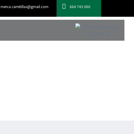
merca.carretillas@gmail.com
664 743 060