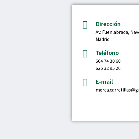
Dirección
Av. Fuenlabrada, Na
Madrid
Teléfono
664 74 30 60
625 32 95 26
E-mail
merca.carretillas@