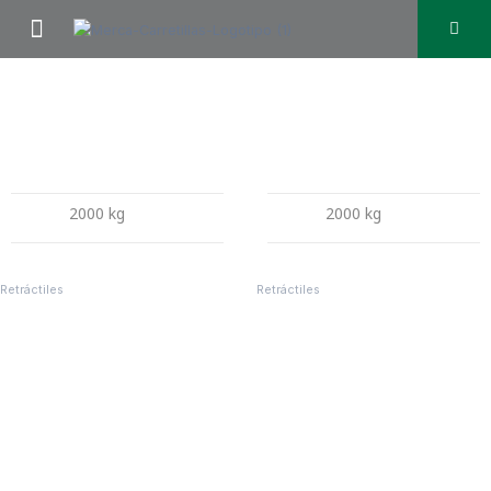
Ir
Menu
al
contenido
2000 kg
2000 kg
RETRACTIL FBR20-8_ES
CQD20L
Retráctiles
Retráctiles